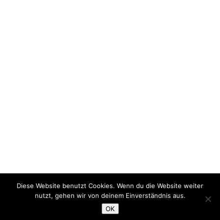
Diese Website benutzt Cookies. Wenn du die Website weiter
nutzt, gehen wir von deinem Einverständnis aus.
>> NEWSLETTER
>> FACEBOOK
IMPRESSUM
OK
DATENSCHUTZ