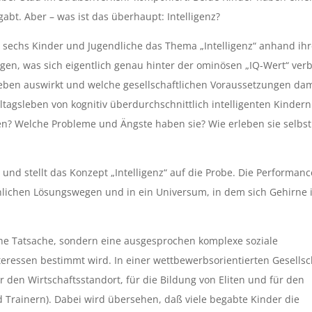
abt. Aber – was ist das überhaupt: Intelligenz?
sechs Kinder und Jugendliche das Thema „Intelligenz“ anhand ih
gen, was sich eigentlich genau hinter der ominösen „IQ-Wert“ verb
 Leben auswirkt und welche gesellschaftlichen Voraussetzungen dam
ltagsleben von kognitiv überdurchschnittlich intelligenten Kindern
n? Welche Probleme und Ängste haben sie? Wie erleben sie selbst
 und stellt das Konzept „Intelligenz“ auf die Probe. Die Performanc
hnlichen Lösungswegen und in ein Universum, in dem sich Gehirne 
che Tatsache, sondern eine ausgesprochen komplexe soziale
teressen bestimmt wird. In einer wettbewerbsorientierten Gesellsc
den Wirtschaftsstandort, für die Bildung von Eliten und für den
d Trainern). Dabei wird übersehen, daß viele begabte Kinder die