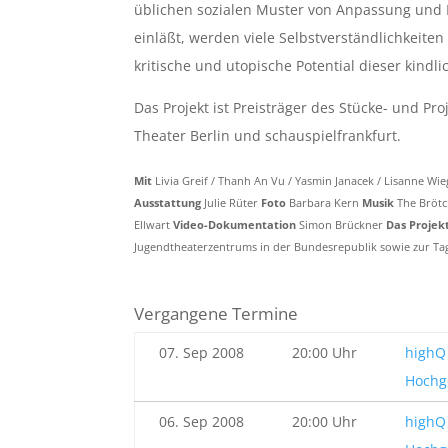
üblichen sozialen Muster von Anpassung und K
einläßt, werden viele Selbstverständlichkeit
kritische und utopische Potential dieser kindli
Das Projekt ist Preisträger des Stücke- und P
Theater Berlin und schauspielfrankfurt.
Mit
Livia Greif / Thanh An Vu / Yasmin Janacek / Lisanne Wi
Ausstattung
Julie Rüter
Foto
Barbara Kern
Musik
The Brötch
Ellwart
Video-Dokumentation
Simon Brückner
Das Projek
Jugendtheaterzentrums in der Bundesrepublik sowie zur Ta
Vergangene Termine
07. Sep 2008
20:00 Uhr
highQ 
Hochg
06. Sep 2008
20:00 Uhr
highQ 