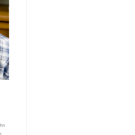
ehn
n