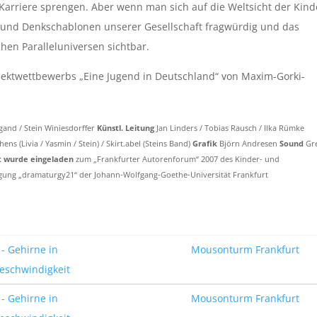
arriere sprengen. Aber wenn man sich auf die Weltsicht der Kind
en und Denkschablonen unserer Gesellschaft fragwürdig und das
chen Paralleluniversen sichtbar.
rojektwettbewerbs „Eine Jugend in Deutschland“ von Maxim-Gorki-
egand / Stein Winiesdorffer
Künstl. Leitung
Jan Linders / Tobias Rausch / Ilka Rümke
ens (Livia / Yasmin / Stein) / Skirt.abel (Steins Band)
Grafik
Björn Andresen
Sound
Gr
t wurde eingeladen
zum „Frankfurter Autorenforum“ 2007 des Kinder- und
gung „dramaturgy21“ der Johann-Wolfgang-Goethe-Universität Frankfurt
- Gehirne in
Mousonturm Frankfurt
eschwindigkeit
- Gehirne in
Mousonturm Frankfurt