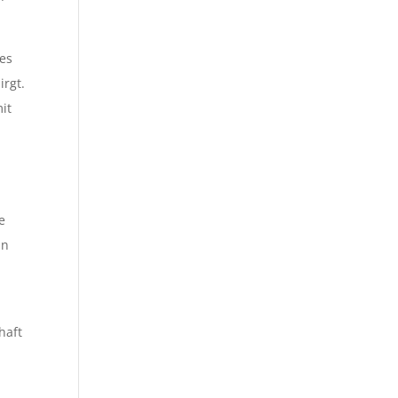
res
irgt.
it
e
in
haft